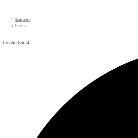
Startseite
›
Events
1 event found.