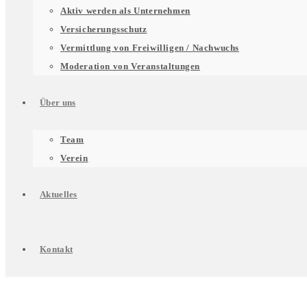
für
Aktiv werden als Unternehmen
Versicherungsschutz
Vermittlung von Freiwilligen / Nachwuchs
Unterstützung
Moderation von Veranstaltungen
Über uns
für
Untermenü
Team
Verein
Engagierte
für
Aktuelles
Über
Kontakt
uns