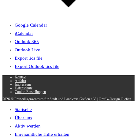
Google Calendar
iCalendar
Outlook 365
Outlook Live
Export .ics file
Export Outlook .ics file
Kontakt
Anfahrt
Impressum
Datenschutz
Cookie-Einstellungen
2026 © Freiwilligenzentrum für Stadt und Landkreis Gießen e.V. |
Grafik-Design Gießen
Startseite
Über uns
Aktiv werden
Ehrenamtliche Hilfe erhalten