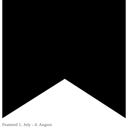
Featured
1. July
-
4. August