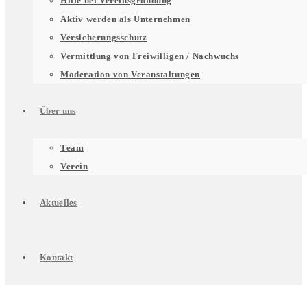
Hilfe bei Vereinsgründung
für
Aktiv werden als Unternehmen
Versicherungsschutz
Vermittlung von Freiwilligen / Nachwuchs
Unterstützung
Moderation von Veranstaltungen
Über uns
für
Untermenü
Team
Verein
Engagierte
für
Aktuelles
Über
Kontakt
uns