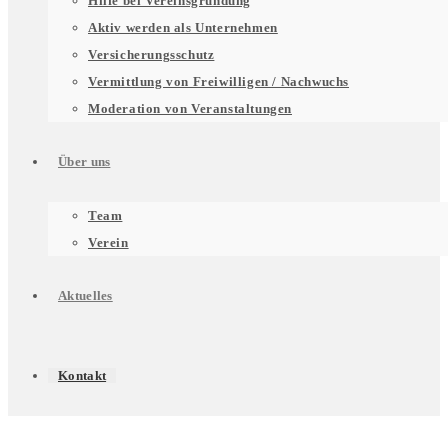
Hilfe bei Vereinsgründung
für
Aktiv werden als Unternehmen
Versicherungsschutz
Vermittlung von Freiwilligen / Nachwuchs
Unterstützung
Moderation von Veranstaltungen
Über uns
für
Untermenü
Team
Verein
Engagierte
für
Aktuelles
Über
Kontakt
uns