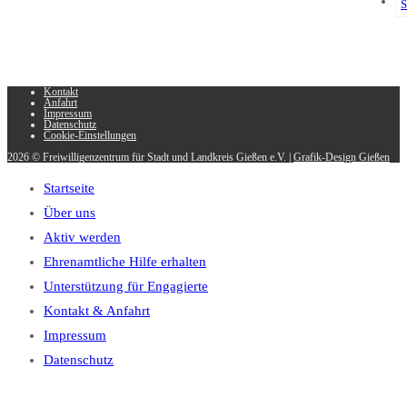
S
Kontakt
Anfahrt
Impressum
Datenschutz
Cookie-Einstellungen
2026 © Freiwilligenzentrum für Stadt und Landkreis Gießen e.V. |
Grafik-Design Gießen
Startseite
Über uns
Aktiv werden
Ehrenamtliche Hilfe erhalten
Unterstützung für Engagierte
Kontakt & Anfahrt
Impressum
Datenschutz