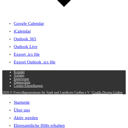
Google Calendar
iCalendar
Outlook 365
Outlook Live
Export .ics file
Export Outlook .ics file
Kontakt
Anfahrt
Impressum
Datenschutz
Cookie-Einstellungen
2026 © Freiwilligenzentrum für Stadt und Landkreis Gießen e.V. |
Grafik-Design Gießen
Startseite
Über uns
Aktiv werden
Ehrenamtliche Hilfe erhalten