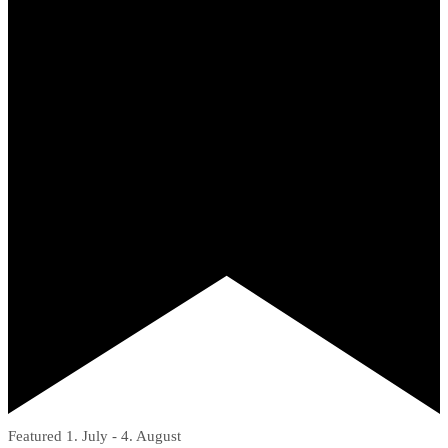
Featured
1. July
-
4. August