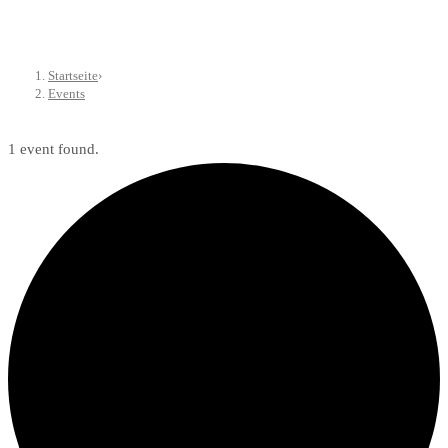
Startseite
›
Events
1 event found.