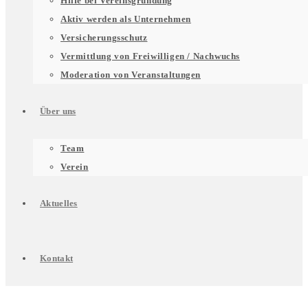
Hilfe bei Vereinsgründung
für
Aktiv werden als Unternehmen
Versicherungsschutz
Vermittlung von Freiwilligen / Nachwuchs
Unterstützung
Moderation von Veranstaltungen
Über uns
für
Untermenü
Team
Verein
Engagierte
für
Aktuelles
Über
Kontakt
uns