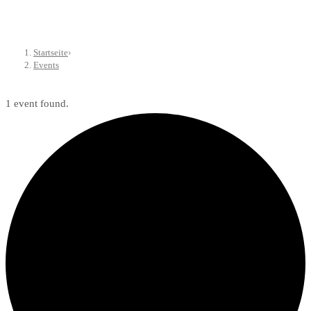
Startseite
›
Events
1 event found.