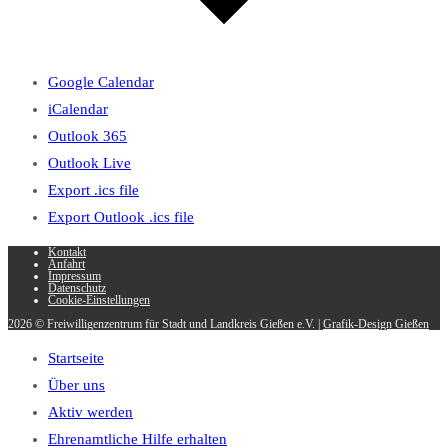
Google Calendar
iCalendar
Outlook 365
Outlook Live
Export .ics file
Export Outlook .ics file
Kontakt
Anfahrt
Impressum
Datenschutz
Cookie-Einstellungen
2026 © Freiwilligenzentrum für Stadt und Landkreis Gießen e.V. |
Grafik-Design Gießen
Startseite
Über uns
Aktiv werden
Ehrenamtliche Hilfe erhalten