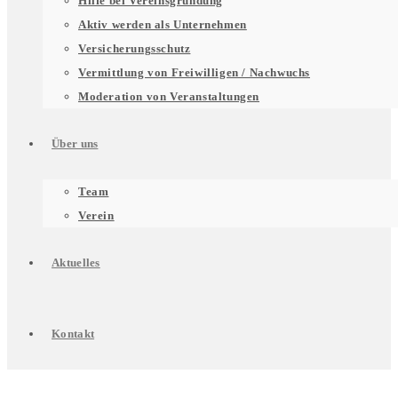
Hilfe bei Vereinsgründung
für
Aktiv werden als Unternehmen
Versicherungsschutz
Vermittlung von Freiwilligen / Nachwuchs
Unterstützung
Moderation von Veranstaltungen
Über uns
für
Untermenü
Team
Verein
Engagierte
für
Aktuelles
Über
Kontakt
uns