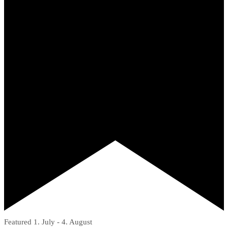
Featured
1. July
-
4. August