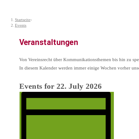
Startseite
›
Events
Veranstaltungen
Von Vereinsrecht über Kommunikationsthemen bis hin zu spez
In diesem Kalender werden immer einige Wochen vorher unsere
Events for 22. July 2026
Event
Views
Views
Navigation
Navigation