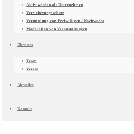
für
Aktiv werden als Unternehmen
Versicherungsschutz
Vermittlung von Freiwilligen / Nachwuchs
Unterstützung
Moderation von Veranstaltungen
Über uns
für
Untermenü
Team
Verein
Engagierte
für
Aktuelles
Über
Kontakt
uns