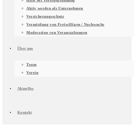
Hilfe bei Vereinsgründung
für
Aktiv werden als Unternehmen
Versicherungsschutz
Vermittlung von Freiwilligen / Nachwuchs
Unterstützung
Moderation von Veranstaltungen
Über uns
für
Untermenü
Team
Verein
Engagierte
für
Aktuelles
Über
Kontakt
uns