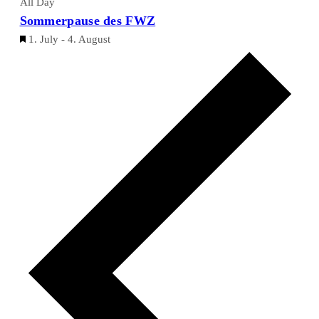
All Day
Sommerpause des FWZ
Featured
1. July
-
4. August