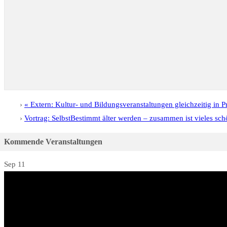
«
Extern: Kultur- und Bildungsveranstaltungen gleichzeitig in P
Vortrag: SelbstBestimmt älter werden – zusammen ist vieles schö
Kommende Veranstaltungen
Sep
11