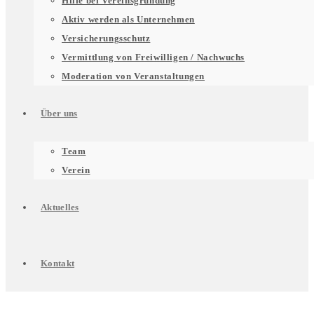
Hilfe bei Vereinsgründung
für
Aktiv werden als Unternehmen
Versicherungsschutz
Vermittlung von Freiwilligen / Nachwuchs
Unterstützung
Moderation von Veranstaltungen
Über uns
für
Untermenü
Team
Verein
Engagierte
für
Aktuelles
Über
Kontakt
uns