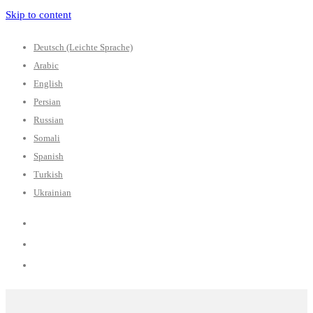
Skip to content
Deutsch (Leichte Sprache)
Arabic
English
Persian
Russian
Somali
Spanish
Turkish
Ukrainian