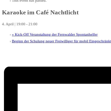
This event has passed.
Karaoke im Café Nachtlicht
4. April | 19:00
-
21:00
«
Kick-Off Veranstaltung der Fernwalder Spontanhelfer
Beginn der Schulung neuer Freiwilliger für mobil Eingeschränk