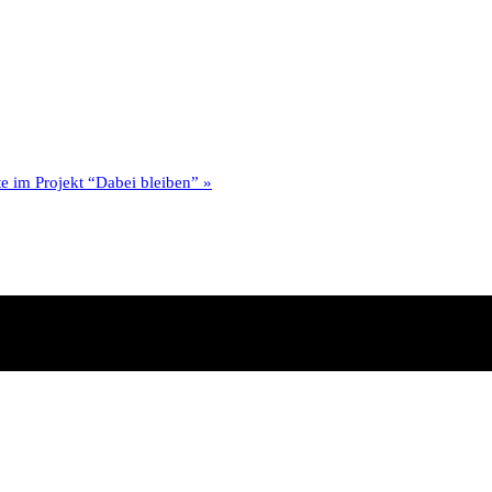
te im Projekt “Dabei bleiben”
»