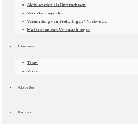
für
Aktiv werden als Unternehmen
Versicherungsschutz
Vermittlung von Freiwilligen / Nachwuchs
Unterstützung
Moderation von Veranstaltungen
Über uns
für
Untermenü
Team
Verein
Engagierte
für
Aktuelles
Über
Kontakt
uns