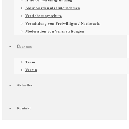
Hilfe bei Vereinsgründung
für
Aktiv werden als Unternehmen
Versicherungsschutz
Vermittlung von Freiwilligen / Nachwuchs
Unterstützung
Moderation von Veranstaltungen
Über uns
für
Untermenü
Team
Verein
Engagierte
für
Aktuelles
Über
Kontakt
uns