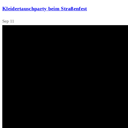
Kleidertauschparty beim Straßenfest
Sep
11