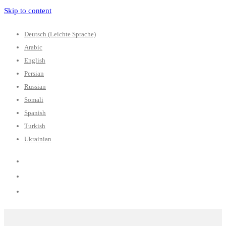
Skip to content
Deutsch (Leichte Sprache)
Arabic
English
Persian
Russian
Somali
Spanish
Turkish
Ukrainian