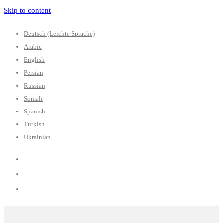
Skip to content
Deutsch (Leichte Sprache)
Arabic
English
Persian
Russian
Somali
Spanish
Turkish
Ukrainian