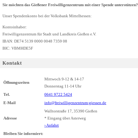
Sie möchten das Gießener Freiwilligenzentrum mit einer Spende unterstützen?
Unser Spendenkonto bei der Volksbank Mittelhessen:
Kontoinhaber:
Freiwilligenzentrum für Stadt und Landkreis Gießen e.V.
IBAN: DE74 5139 0000 0048 7359 08
BIC: VBMHDE5F
Kontakt
Mittwoch 9-12 & 14-17
Öffnungszeiten
Donnerstag 11-14 Uhr
Tel.
0641 9722 5424
E-Mail
info@freiwilligenzentrum-giessen.de
Walltorstraße 17, 35390 Gießen
Adresse
* Eingang über Asterweg
› Anfahrt
Bleiben Sie informiert: