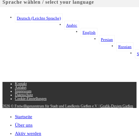
Sprache wählen / select your language
Deutsch (Leichte Sprache)
Arabic
English
Persian
Russian
S
Kontakt
Anfahrt
Impressum
Datenschutz
Cookie-Einstellungen
2026 © Freiwilligenzentrum für Stadt und Landkreis Gießen e.V. |
Grafik-Design Gießen
Startseite
Über uns
Aktiv werden