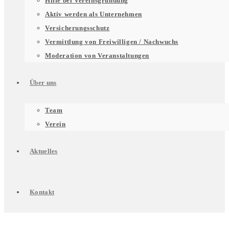
Hilfe bei Vereinsgründung
für
Aktiv werden als Unternehmen
Versicherungsschutz
Vermittlung von Freiwilligen / Nachwuchs
Unterstützung
Moderation von Veranstaltungen
Über uns
für
Untermenü
Team
Verein
Engagierte
für
Aktuelles
Über
Kontakt
uns