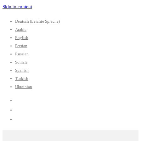
Skip to content
Deutsch (Leichte Sprache)
Arabic
English
Persian
Russian
Somali
Spanish
Turkish
Ukrainian