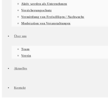
für
Aktiv werden als Unternehmen
Versicherungsschutz
Vermittlung von Freiwilligen / Nachwuchs
Unterstützung
Moderation von Veranstaltungen
Über uns
für
Untermenü
Team
Verein
Engagierte
für
Aktuelles
Über
Kontakt
uns